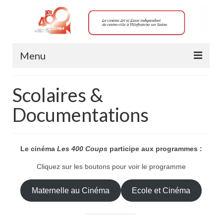
Menu
Horaires
Scolaires &
Les films à l’affiche
Documentations
Accessibilité salle 1 (RDC)
TARIFS
Le cinéma
Les 400 Coups
participe aux programmes :
Achat de place
Cliquez sur les boutons pour voir le programme
Maternelle au Cinéma
Ecole et Cinéma