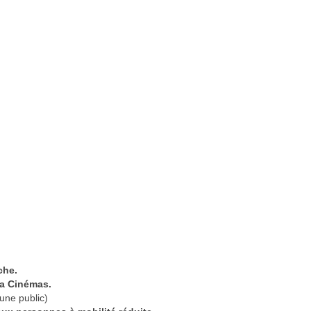
che.
pa Cinémas.
eune public)