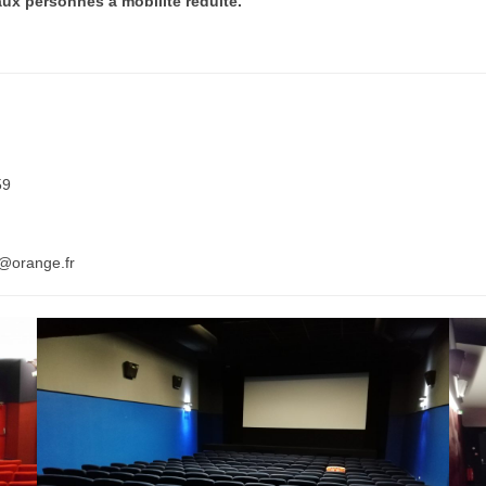
aux personnes à mobilité réduite.
59
@orange.fr