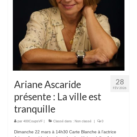
28
Ariane Ascaride
FÉV 2026
présente : La ville est
tranquille
par
400CoupsVF
|
Classé dans :
Non classé
|
0
Dimanche 22 mars à 14h30 Carte Blanche à l’actrice