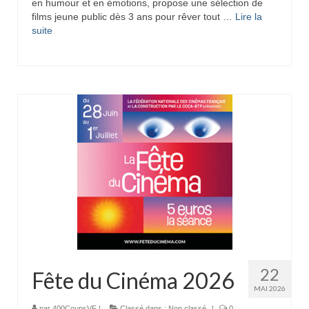
en humour et en émotions, propose une sélection de
films jeune public dès 3 ans pour rêver tout …
Lire la
suite­­
22
Fête du Cinéma 2026
MAI 2026
par
400CoupsVF
|
Classé dans :
Non classé
|
0