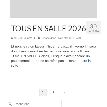
30
TOUS EN SALLE 2026
JAN 2026
par
400CoupsVF
|
Classé dans :
Non classé
|
0
Et non, le raton laveur n’hiberne pas… il hiverne ! Il sera
donc bien présent en février pour vous accueillir sur
TOUS EN SALLE. Certes, il risque d’avoir encore un
peu sommeil — on ne se refait pas — mais …
Lire la
suite­­
Pagination
1
2
»
des
Rechercher
: