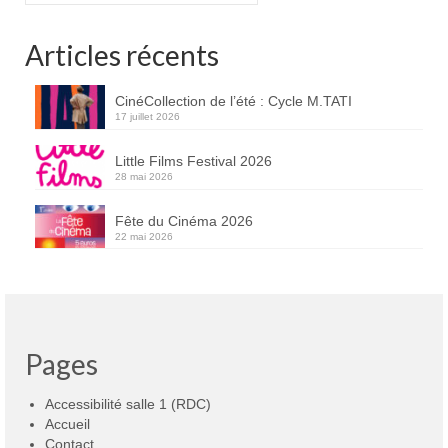
publications
Articles récents
CinéCollection de l’été : Cycle M.TATI
17 juillet 2026
Little Films Festival 2026
28 mai 2026
Fête du Cinéma 2026
22 mai 2026
Pages
Accessibilité salle 1 (RDC)
Accueil
Contact