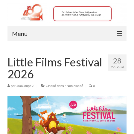
Menu
Horaires
Little Films Festival
28
Les films à l’affiche
MAI 2026
2026
Accessibilité salle 1 (RDC)
TARIFS
par
400CoupsVF
|
Classé dans :
Non classé
|
0
Achat de place