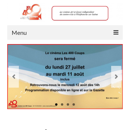
Menu
Horaires
Les films à l’affiche
Accessibilité salle 1 (RDC)
TARIFS
Achat de place